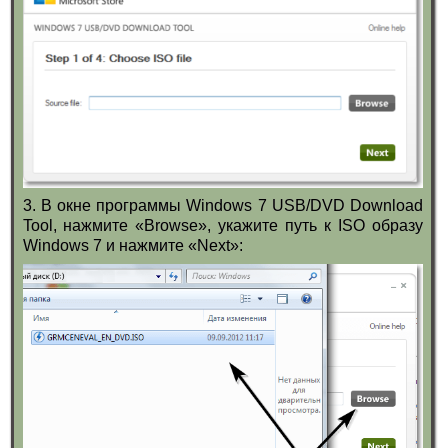
3. В окне программы Windows 7 USB/DVD Download
Tool, нажмите «Browse», укажите путь к ISO образу
Windows 7 и нажмите «Next»: