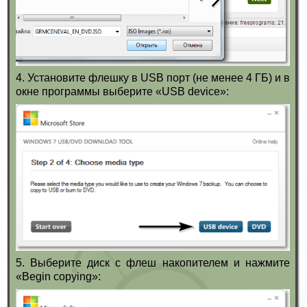
4. Установите флешку в USB порт (не менее 4 ГБ) и в
окне программы выберите «USB device»:
5. Выберите диск с флеш накопителем и нажмите
«Begin copying»: