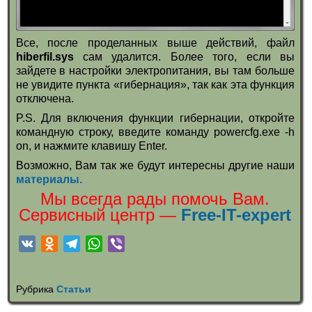
Все, после проделанных выше действий, файл
hiberfil.sys
сам удалится. Более того, если вы
зайдете в настройки электропитания, вы там больше
не увидите пункта «гибернация», так как эта функция
отключена.
P.S. Для включения функции гибернации, откройте
командную строку, введите команду powercfg.exe -h
on, и нажмите клавишу Enter.
Возможно, Вам так же будут интересны другие наши
материалы.
Мы всегда рады помочь Вам.
Cервисный центр —
Free-IT-expert
V
O
T
W
V
K
d
e
h
i
n
l
a
b
Рубрика
Статьи
o
e
t
e
k
g
s
r