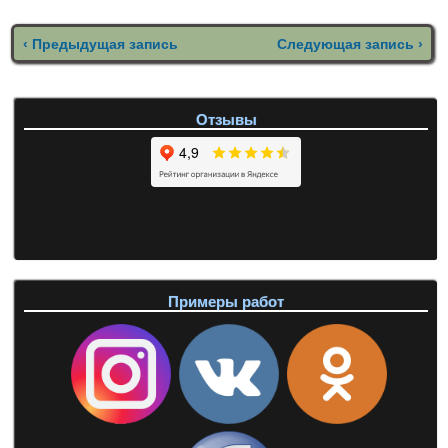
l
r
A
‹ Предыдущая запись
Следующая запись ›
a
a
p
s
m
p
s
n
Отзывы
i
k
i
Примеры работ