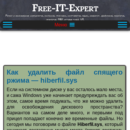
Free-IT-Expert
Ремонт и обслуживание компьютеров, ноутбуков, приставок, контроллеров, мышек, клавиатур, джойстиков, мониторов,
принтеров, МФУ, игровых рулей, VR.
Меню
Как удалить файл спящего
ржима — hiberfil.sys
Если на системном диске у вас осталось мало места,
и сама Windows уже начинает предупреждать вас об
этом, самое время подумать, что же можно удалить
для освобождения дискового пространства?
Вариантов на самом деле много, и первыми под
прицел попадают конечно же временные файлы. Но
сегодня мы поговорим о файле
Hiberfil.sys
, который