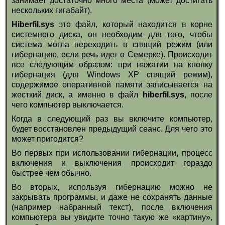
занимает достаточно много места (может достигать
нескольких гигабайт).
Hiberfil.sys
это файл, который находится в корне
системного диска, он необходим для того, чтобы
система могла переходить в спящий режим (или
гибернацию, если речь идет о Семерке). Происходит
все следующим образом: при нажатии на кнопку
гибернация (для Windows XP спящий режим),
содержимое оперативной памяти записывается на
жесткий диск, а именно в файл
hiberfil.sys
, после
чего компьютер выключается.
Когда в следующий раз вы включите компьютер,
будет восстановлен предыдущий сеанс. Для чего это
может пригодится?
Во первых при использовании гибернации, процесс
включения и выключения происходит гораздо
быстрее чем обычно.
Во вторых, используя гибернацию можно не
закрывать программы, и даже не сохранять данные
(например набранный текст), после включения
компьютера вы увидите точно такую же «картину»,